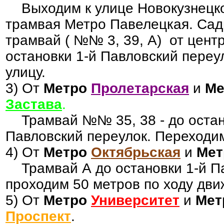
Выходим к улице Новокузнецкой
трамвая Метро Павелецкая. Сад
трамвай ( №№ 3, 39, А) от цент
остановки 1-й Павловский переу
улицу.
3) От
Метро
Пролетарская
и
Ме
Застава
.
Трамвай №№ 35, 38 - до остан
Павловский переулок. Переходим
4) От
Метро
Октябрьская
и
Мет
Трамвай А до остановки 1-й Па
проходим 50 метров по ходу дви
5) От
Метро
Университет
и
Мет
Проспект
.