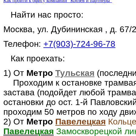
Как пройти к офису компании "Кобзев и партнеры"
Найти нас просто:
Москва, ул. Дубининская , д. 67/
Телефон:
+7(903)-724-96-78
Как проехать:
1) От
Метро
Тульская
(последни
Проходим к остановке трамвая
застава (подойдет любой трамва
остановки до ост. 1-й Павловский
проходим 50 метров по ходу дви
2) От
Метро
Павелецкая
Кольце
Павелецкая
Замоскворецкой ли